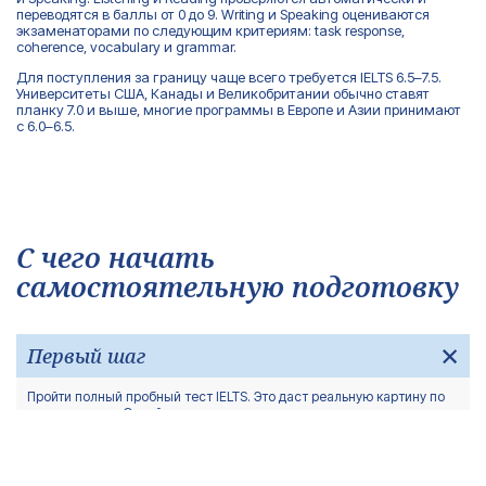
переводятся в баллы от 0 до 9. Writing и Speaking оцениваются
экзаменаторами по следующим критериям: task response,
coherence, vocabulary и grammar.
Для поступления за границу чаще всего требуется IELTS 6.5–7.5.
Университеты США, Канады и Великобритании обычно ставят
планку 7.0 и выше, многие программы в Европе и Азии принимают
с 6.0–6.5.
С чего начать
самостоятельную подготовку
Первый шаг
Пройти полный пробный тест IELTS. Это даст реальную картину по
всем секциям. Онлайн-тесты на определение уровня здесь не
подходят, так как они не показывают слабые места в Writing и
Speaking.
Второй шаг