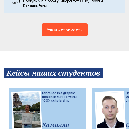
Поступим в любой университет США, Европы,
Канады, Азии
Узнать стоимость
Кейсы наших студентов
I enrolled in a graphic
П
design in Europe with a
м
100% scholarship
с
Камилла
Е