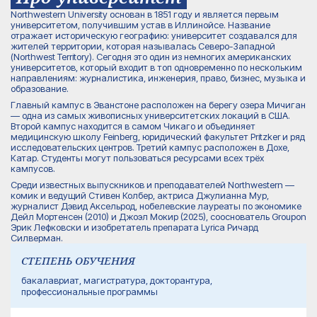
Northwestern University основан в 1851 году и является первым
университетом, получившим устав в Иллинойсе. Название
отражает историческую географию: университет создавался для
жителей территории, которая называлась Северо-Западной
(Northwest Territory). Сегодня это один из немногих американских
университетов, который входит в топ одновременно по нескольким
направлениям: журналистика, инженерия, право, бизнес, музыка и
образование.
Главный кампус в Эванстоне расположен на берегу озера Мичиган
— одна из самых живописных университетских локаций в США.
Второй кампус находится в самом Чикаго и объединяет
медицинскую школу Feinberg, юридический факультет Pritzker и ряд
исследовательских центров. Третий кампус расположен в Дохе,
Катар. Студенты могут пользоваться ресурсами всех трёх
кампусов.
Среди известных выпускников и преподавателей Northwestern —
комик и ведущий Стивен Колбер, актриса Джулианна Мур,
журналист Дэвид Аксельрод, нобелевские лауреаты по экономике
Дейл Мортенсен (2010) и Джоэл Мокир (2025), сооснователь Groupon
Эрик Лефковски и изобретатель препарата Lyrica Ричард
Силверман.
СТЕПЕНЬ ОБУЧЕНИЯ
бакалавриат, магистратура, докторантура,
профессиональные программы