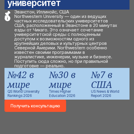
университет
Эванстон, Иллинойс, США
Northwestern University — один из ведущих
частных исследовательских университетов
США, расположенный в Эванстоне в 20 минутах
езды от Чикаго. Это означает сочетание
университетской среды с полноценным
доступом к возможностям одного из
крупнейших деловых и культурных центров
Северной Америки. Northwestern особенно
известен своими программами в
журналистике, инженерии, музыке и бизнесе.
Поступить сюда сложно, но при правильной
подготовке — реально.
№42 в
№30 в
№7 в
мире
мире
США
QS World University
Times Higher
US News & World
Rankings 2026
Education 2026
Report 2026
Получить консультацию