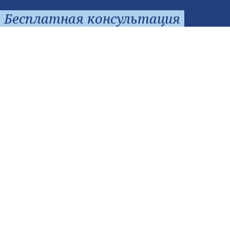
Бесплатная консультация
Заполните форму, и консультант свяжется с вами, чтобы показать
короткий путь к университету мечты.
+1