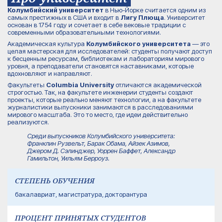
Колумбийский университет
в Нью-Йорке
считается одним из
самых престижных в США и входит в
Лигу Плюща
. Университет
основан в 1754 году и сочетает в себе вековые традиции с
современными образовательными технологиями.
Академическая культура
Колумбийского университета
— это
целая мастерская для исследователей: студенты получают доступ
к бесценным ресурсам, библиотекам и лабораториям мирового
уровня, а преподаватели становятся наставниками, которые
вдохновляют и направляют.
Факультеты
Columbia University
отличаются академической
строгостью. Так, на факультете инженерии студенты создают
проекты, которые реально меняют технологии, а на факультете
журналистики выпускники занимаются в расследованиями
мирового масштаба. Это то место, где идеи действительно
реализуются.
Среди выпускников Колумбийского университета:
Франклин Рузвельт, Барак Обама, Айзек Азимов,
Джером Д. Сэлинджер, Уоррен Баффет, Александр
Гамильтон, Уильям Берроуз.
СТЕПЕНЬ ОБУЧЕНИЯ
бакалавриат, магистратура, докторантура
ПРОЦЕНТ ПРИНЯТЫХ СТУДЕНТОВ