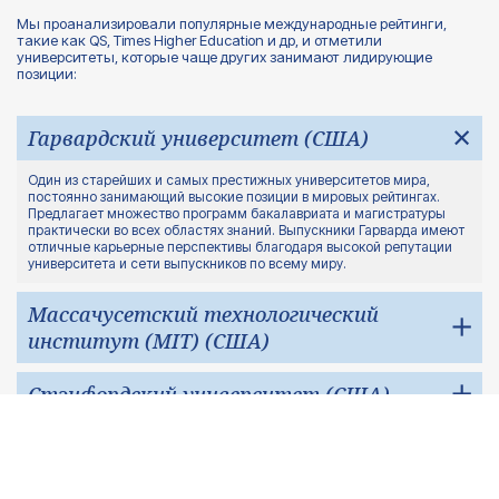
Мы проанализировали популярные международные рейтинги,
такие как QS, Times Higher Education и др, и отметили
университеты, которые чаще других занимают лидирующие
позиции:
Гарвардский университет (США)
Один из старейших и самых престижных университетов мира,
постоянно занимающий высокие позиции в мировых рейтингах.
Предлагает множество программ бакалавриата и магистратуры
практически во всех областях знаний. Выпускники Гарварда имеют
отличные карьерные перспективы благодаря высокой репутации
университета и сети выпускников по всему миру.
Массачусетский технологический
институт (MIT) (США)
Мировой лидер в области науки и техники. Сильные стороны —
Стэнфордский университет (США)
инновационные исследования, фокус на технологиях и инженерии,
отличные лаборатории и высококвалифицированный
профессорский состав. Выпускники MIT высоко ценятся в
Известен своими программами в области бизнеса, инженерии,
Оксфордский университет
технологическом секторе.
медицины и гуманитарных наук. Университет активно продвигает
инновации, имеет тесные связи с Кремниевой долиной, дипломы
(Великобритания)
Стэнфордского университета признаются во всем мире.