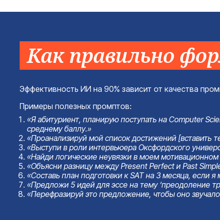
Как правильно фо
Эффективность ИИ на 90% зависит от качества промп
Примеры полезных промптов:
«Я абитуриент, планирую поступать на Computer Scie
среднему баллу.»
«Проанализируй мой список достижений [вставить те
«Выступи в роли интервьюера Оксфордского универс
«Найди логические неувязки в моем мотивационном пи
«Объясни разницу между Present Perfect и Past Simp
«Составь план подготовки к SAT на 3 месяца, если я
«Предложи 5 идей для эссе на тему ‘преодоление тр
«Перефразируй это предложение, чтобы оно звучало