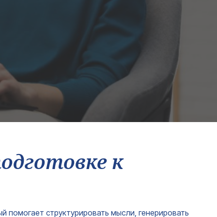
подготовке к
ый помогает структурировать мысли, генерировать