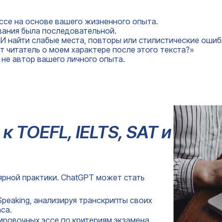
эссе на основе вашего жизненного опыта.
ования была последовательной.
ИИ найти слабые места, повторы или стилистические ошиб
т читатель о моем характере после этого текста?»
 не автор вашего личного опыта.
к TOEFL, IELTS, SAT и
ярной практики. ChatGPT может стать
peaking, анализируя транскрипты своих
са.
ровочных эссе по критериям экзамена.
Ваше Имя*