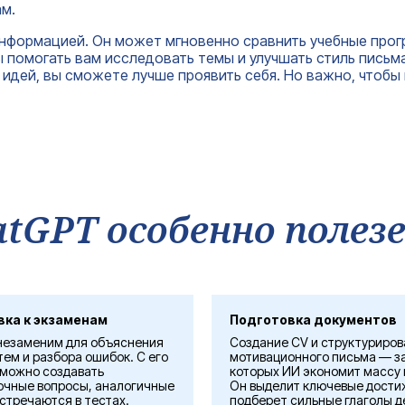
ам.
информацией. Он может мгновенно сравнить учебные прог
ы помогать вам исследовать темы и улучшать стиль письма
идей, вы сможете лучше проявить себя. Но важно, чтобы
hatGPT особенно поле
вка к экзаменам
Подготовка документов
незаменим для объяснения
Создание CV и структуриро
ем и разбора ошибок. С его
мотивационного письма — за
можно создавать
которых ИИ экономит массу 
очные вопросы, аналогичные
Он выделит ключевые дости
встречаются в тестах.
подберет сильные глаголы д