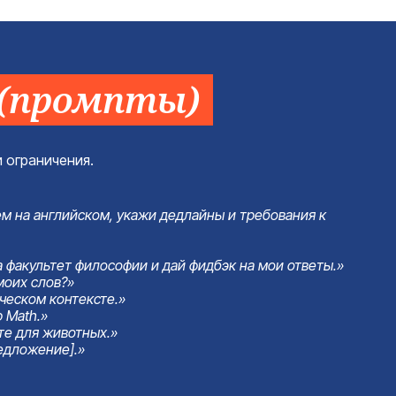
 (промпты)
 ограничения.
ем на английском, укажи дедлайны и требования к
 факультет философии и дай фидбэк на мои ответы.»
моих слов?»
ическом контексте.»
 Math.»
те для животных.»
едложение].»