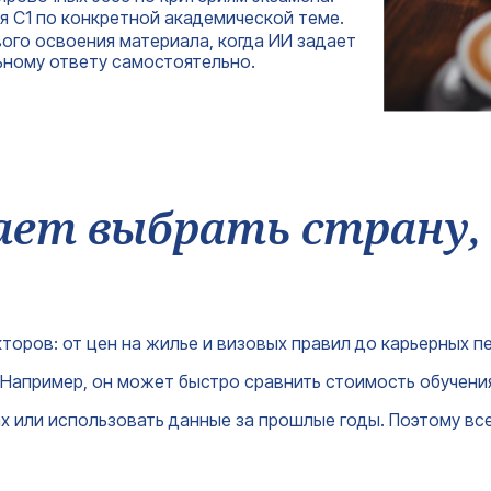
ня C1 по конкретной академической теме.
+380
ого освоения материала, когда ИИ задает
Ваш e-mail*
ьному ответу самостоятельно.
Получить консультацию
ает выбрать страну, 
кторов: от цен на жилье и визовых правил до карьерных п
Например, он может быстро сравнить стоимость обучения
х или использовать данные за прошлые годы. Поэтому вс