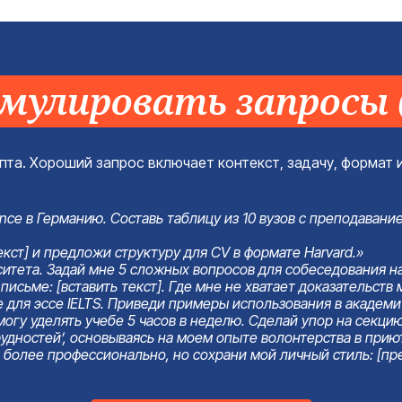
рмулировать запросы
та. Хороший запрос включает контекст, задачу, формат и
nce в Германию. Составь таблицу из 10 вузов с преподавани
кст] и предложи структуру для CV в формате Harvard.»
итета. Задай мне 5 сложных вопросов для собеседования на
сьме: [вставить текст]. Где мне не хватает доказательств 
le для эссе IELTS. Приведи примеры использования в академ
 могу уделять учебе 5 часов в неделю. Сделай упор на секцию
удностей’, основываясь на моем опыте волонтерства в прию
 более профессионально, но сохрани мой личный стиль: [пр