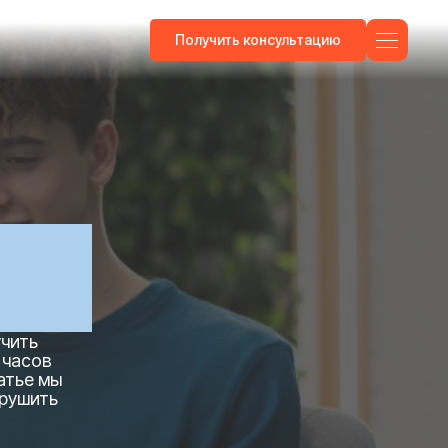
Получить консультацию
учить
 часов
атье мы
арушить