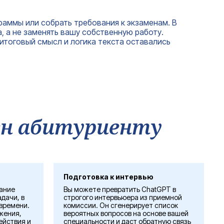
раммы или собрать требования к экзаменам. В
, а не заменять вашу собственную работу.
 итоговый смысл и логика текста оставались
зен абитуриенту
Подготовка к интервью
вание
Вы можете превратить ChatGPT в
дачи, в
строгого интервьюера из приемной
времени.
комиссии. Он сгенерирует список
жения,
вероятных вопросов на основе вашей
ействия и
специальности и даст обратную связь