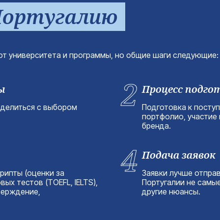
Португалию
 от университета и программы, но общие шаги следующие:
2
ы
Процесс подго
еделиться с выбором
Подготовка к посту
портфолио, участие 
бренда.
4
Подача заявок
рипты (оценки за
Заявки лучше отправ
ых тестов (TOEFL, IELTS),
Португалии не самые
верждение,
другие нюансы.