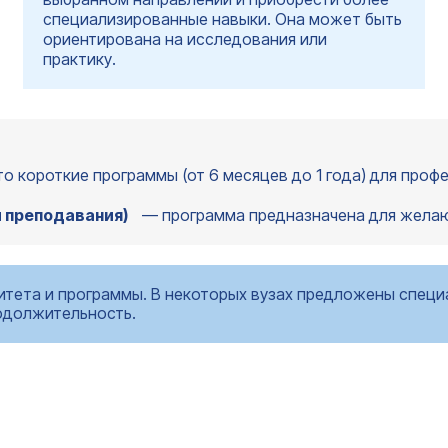
специализированные навыки. Она может быть
ориентирована на исследования или
практику.
то короткие программы (от 6 месяцев до 1 года) для про
ти преподавания)
— программа предназначена для желаю
итета и программы. В некоторых вузах предложены спец
родолжительность.
Ваше Имя*