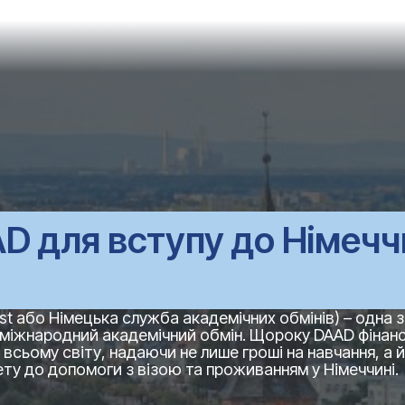
AAD для вступу до Німеч
st або Німецька служба академічних обмінів) – одна з
ує міжнародний академічний обмін. Щороку DAAD фінан
о всьому світу, надаючи не лише гроші на навчання, а 
ету до допомоги з візою та проживанням у Німеччині.