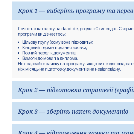
Крок 1 — виберіть програму та перев
Почніть з каталогу на daad.de, розділ «Стипендії». Скорис
програми ви дізнаєтесь:
Цільову групу (кому вона підходить);
Кінцевий термін подання заявки;
Повний перелік документів;
Вимоги до мови та диплома.
Не подавайте заявку на програму, якщо ви не відповідаєт
ніж місяць на підготовку документів на невідповідну.
Крок 2 — підготовка стратегії (графі
Ключові терміни для вступу восени 2026 року: Більшість
Крок 3 — зберіть пакет документів
Якщо ви читаєте це на початку 2026 року, вивчайте прогр
Плануйте з запасом щонайменше 3-4 місяці до терміну:
6-8 тижнів до терміну — початок збору документів;
Стандартний пакет документів для магістерської програм
Крок 4 — відправлення заявки та мо
4 тижні до терміну — чернетки мотиваційного листа та