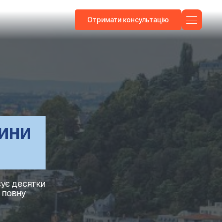
Отримати консультацію
чини
сує десятки
й повну