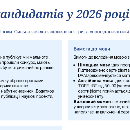
імецької мови потрібно сплатити до початку навчання;
андидатів у 2026 році
оформленні документів, зустрічі зі стипендіатами після прибуття 
 програми та країни походження кандидата. Деякі програми покрив
теся з умовами конкретної програми, а не орієнтуйтеся на «середн
оки. Сильна заявка закриває всі три, а «просідання» навіт
Вимоги до мови
не публікує мінімального
Вимоги до володіння мовою з
но пройшли конкурс, мають
Німецька мова:
для прог
ає бути отриманий не раніше
Підтверджено сертифікатами
DAAD рекомендується мати
ямку обраної програми.
Англійська мова
: для пр
торика вимагає
TOEFL iBT від 80–90 (залеж
 набутих навичок. Додаткові
сертифіката приймається д
публікації, наукові проекти,
університету.
Важливий момент:
мовний 
університету зазначено, що 
наполягає на включенні серти
Ваше Ім'я*