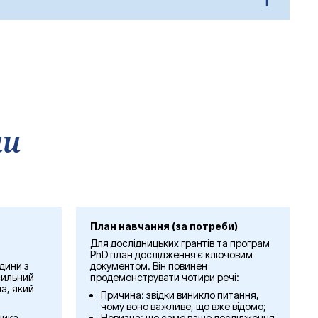
в до терміну.
ою проблемою. Після відправлення виконайте такі дії:
клад приймається, засвідчення не потрібне);
альні сертифікати. Неперевірений переклад, поданий з
ми
План навчання (за потреби)
Для дослідницьких грантів та програм
PhD план дослідження є ключовим
дини з
документом. Він повинен
сильний
продемонструвати чотири речі:
а, який
Причина: звідки виникло питання,
чому воно важливе, що вже відомо;
ника,
Новизна: що саме ваше дослідження