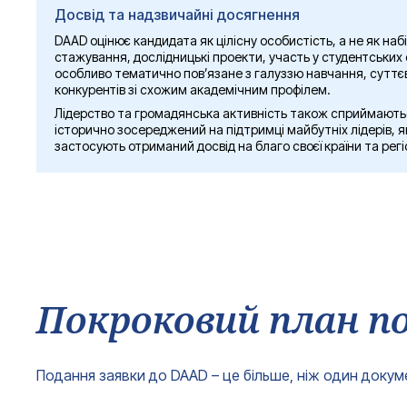
Досвід та надзвичайні досягнення
DAAD оцінює кандидата як цілісну особистість, а не як наб
стажування, дослідницькі проекти, участь у студентських 
особливо тематично пов’язане з галуззю навчання, суттєво
конкурентів зі схожим академічним профілем.
Лідерство та громадянська активність також сприймають
історично зосереджений на підтримці майбутніх лідерів, 
застосують отриманий досвід на благо своєї країни та регі
Покроковий план п
Подання заявки до DAAD – це більше, ніж один докумен