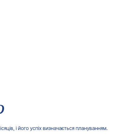
D
сяців, і його успіх визначається плануванням.