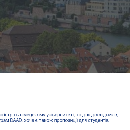
істра в німецькому університеті, та для дослідників,
грам DAAD, хоча є також пропозиції для студентів