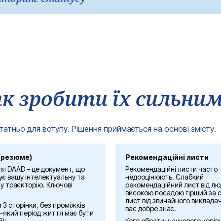
завантаження на портал.
в у часі);
ом з точки зору термінів: запитуйте їх не пізніше ніж за 4-6 тижні
в день дедлайну. Технічні збої в останній день, на жаль, є поширен
інок + переклад на німецьку або англійську мови (самостійний пере
ний лист);
чного керівника та від роботодавця або другого викладача);
в системі;
ються окремо (іноді їх завантажує безпосередньо рекомендатор);
аткові документи.
), відсутність пропусків у часі в CV, правильні дати у формі, акту
ами технічного відхилення заявки.
к зробити їх сильни
атньо для вступу. Рішення приймається на основі змісту.
(резюме)
Рекомендаційні листи
я DAAD – це документ, що
Рекомендаційні листи часто
є вашу інтелектуальну та
недооцінюють. Слабкий
у траєкторію. Ключові
рекомендаційний лист від лю
:
високою посадою гірший за 
лист від звичайного викладач
3 сторінки, без проміжків
вас добре знає.
ь-який період життя має бути
);
Кого обрати: наукового керів