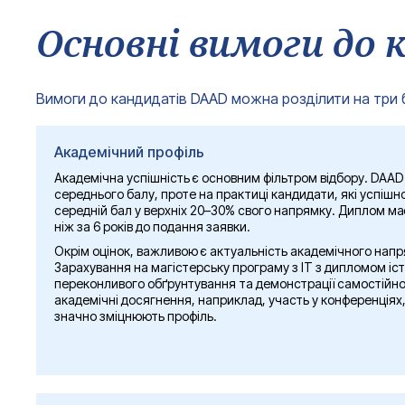
Мовні курси — для низки програм інтенсивне вивчення н
Основні вимоги до к
Адміністративна підтримка — допомога в пошуку житла, 
Важливий нюанс:
конкретний склад пакету залежить від
допомоги. Тому перед подачею заявки обов’язково ознайом
Вимоги до кандидатів DAAD можна розділити на три бл
Академічний профіль
Академічна успішність є основним фільтром відбору. DAAD 
середнього балу, проте на практиці кандидати, які успіш
середній бал у верхніх 20–30% свого напрямку. Диплом м
ніж за 6 років до подання заявки.
Окрім оцінок, важливою є актуальність академічного напр
Зарахування на магістерську програму з ІТ з дипломом іс
переконливого обґрунтування та демонстрації самостійно
академічні досягнення, наприклад, участь у конференціях, 
значно зміцнюють профіль.