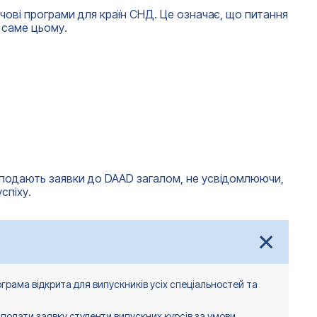
ові програми для країн СНД. Це означає, що питання
й саме цьому.
и подають заявки до DAAD загалом, не усвідомлюючи,
спіху.
ограма відкрита для випускників усіх спеціальностей та
подати заявку студенти випускних курсів за умови