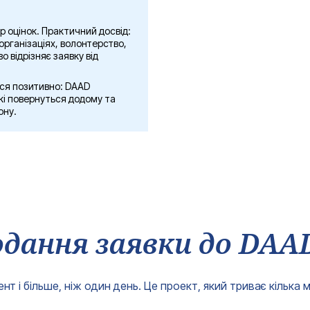
+380
Ваш e-mail*
ір оцінок. Практичний досвід:
Отримати консультацію
організаціях, волонтерство,
 відрізняє заявку від
ся позитивно: DAAD
які повернуться додому та
ону.
одання заявки до DAA
т і більше, ніж один день. Це проект, який триває кілька мі