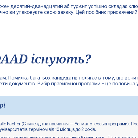
жен десятий-дванадцятий абітурієнт успішно складає ключ
егічно ви упаковуєте свою заявку. Цей посібник присвячени
DAAD існують?
грам. Помилка багатьох кандидатів полягає в тому, що вон
кети документів. Вибір правильної програми – це половина у
рі
alle Fächer (Стипендії на навчання — Усі магістерські програми). Пр
іверситетів терміном від 10 місяців до 2 років.
ості, диплом яких отримано не раніше 6 років тому. Також можуть 