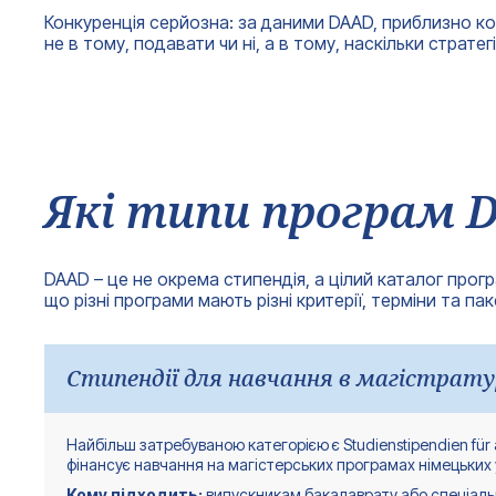
Конкуренція серйозна: за даними DAAD, приблизно ко
не в тому, подавати чи ні, а в тому, наскільки страт
Які типи програм 
DAAD – це не окрема стипендія, а цілий каталог про
що різні програми мають різні критерії, терміни та па
Стипендії для навчання в магістрату
Найбільш затребуваною категорією є Studienstipendien für 
фінансує навчання на магістерських програмах німецьких ун
Кому підходить:
випускникам бакалаврату або спеціальн