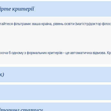
ірте критерії
тайтеся фільтрами: ваша країна, рівень освіти (магістр/доктор філо
е хоча б одному з формальних критеріїв – це автоматична відмова. 
к)
 магістерських програм DAAD мають термін подання заявок восени п
ами з весняними термінами подання заявок або орієнтуйтеся на 2027
и включає:
ніторинг статусу
 резюме;