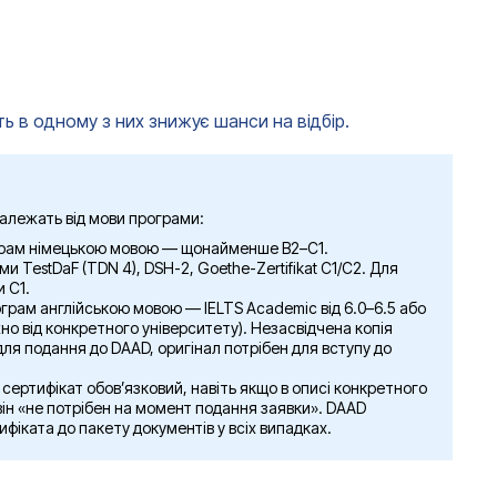
до Німеччини.
ають лише стипендію без проїзду, інші включають сімейні
і» цифри з Інтернету.
ь в одному з них знижує шанси на відбір.
алежать від мови програми:
рам німецькою мовою — щонайменше B2–C1.
 TestDaF (TDN 4), DSH-2, Goethe-Zertifikat C1/C2. Для
 C1.
ограм англійською мовою — IELTS Academic від 6.0–6.5 або
но від конкретного університету). Незасвідчена копія
ля подання до DAAD, оригінал потрібен для вступу до
сертифікат обов’язковий, навіть якщо в описі конкретного
він «не потрібен на момент подання заявки». DAAD
фіката до пакету документів у всіх випадках.