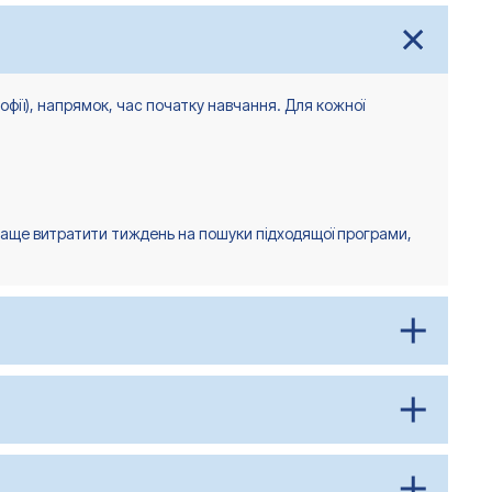
софії), напрямок, час початку навчання. Для кожної
Краще витратити тиждень на пошуки підходящої програми,
опереднього року, тобто жовтень-листопад 2025 року.
 рік.