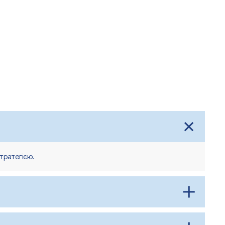
тратегією.
у «точку А» — тобто стартову позицію, від якої ми