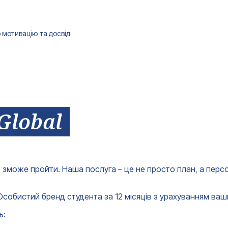
+380
Ваш e-mail*
Отримати консультацію
 мотивацію та досвід
Global
 зможе пройти. Наша послуга – це не просто план, а перс
бистий бренд студента за 12 місяців з урахуванням ваших
ь: