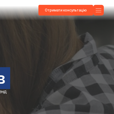
Отримати консультацію
в
енд