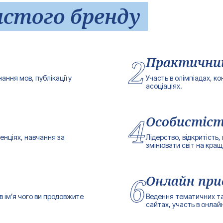
стого бренду
2
Практичний
ання мов, публікації у
Участь в олімпіадах, к
асоціаціях.
4
Особистіст
енціях, навчання за
Лідерство, відкритість
змінювати світ на кращ
6
Онлайн при
в ім’я чого ви продовжите
Ведення тематичних та/
сайтах, участь в онлай
Ваше Ім'я*