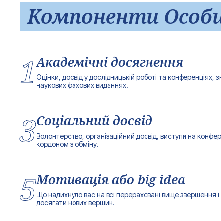
Компоненти Особи
1
Академічні досягнення
Оцінки, досвід у дослідницькій роботі та конференціях, зн
наукових фахових виданнях.
3
Соціальний досвід
Волонтерство, організаційний досвід, виступи на конфер
кордоном з обміну.
5
Мотивація або big idea
Що надихнуло вас на всі перераховані вище звершення і 
досягати нових вершин.