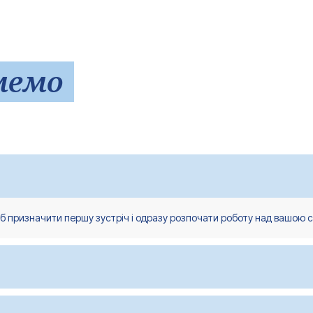
мемо
б призначити першу зустріч і одразу розпочати роботу над вашою с
зрозуміти вашу особисту історію, мотивацію, досягнення та поточн