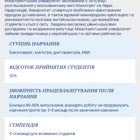
Маастрихтський університет заснований у 1976 році і
розташований у мальовничому місті Маастріхт на півдні
Нідерландів. Університет славиться проблемно-орієнтованим
підходом до навчання, а також відомий міжнародною орієнтацією та
різноманітністю програм англійською мовою, що приваблює
студентів з усього світу. Завдяки високому рівню наукових
досліджень та академічної репутації, Маастрихтський університет
займає провідні позиції у європейських та світових рейтингах.
СТУПІНЬ НАВЧАННЯ
Бакалаврат, магістра, докторантура, MBA
ВІДСОТОК ПРИЙНЯТИХ СТУДЕНТІВ
52%
ІМОВІРНІСТЬ ПРАЦЕВЛАШТУВАННЯ ПІСЛЯ
НАВЧАННЯ
Близько 80-90% випускників знаходять роботу чи продовжують
навчання протягом 3-6 місяців після закінчення навчання
СТИПЕНДІЯ
Є стипендії для іноземних студентів