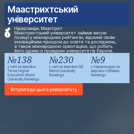
Маастрихтський
університет
Нідерланди, Маастріхт
Маастрихтський університет займає високі
позиції у міжнародних рейтингах, відомий своїм
інноваційним підходом до освіти та досліджень,
а також міжнародною орієнтацією, що робить
його одним із провідних університетів Європи.
№138
№230
№9
у світі за версією
у світі за версією QS
у Нідерландах за
Times Higher
World University
версією USNews
Education World
Rankings
Rankings
University Rankings
Вступити до цього університету