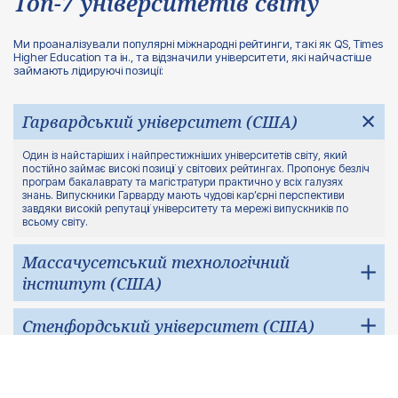
Топ-7 університетів світу
Ми проаналізували популярні міжнародні рейтинги, такі як QS, Times
Higher Education та ін., та відзначили університети, які найчастіше
займають лідируючі позиції:
Гарвардський університет (США)
Один із найстаріших і найпрестижніших університетів світу, який
постійно займає високі позиції у світових рейтингах. Пропонує безліч
програм бакалаврату та магістратури практично у всіх галузях
знань. Випускники Гарварду мають чудові кар’єрні перспективи
завдяки високій репутації університету та мережі випускників по
всьому світу.
Массачусетський технологічний
інститут (США)
Світовий лідер у галузі науки та техніки. Сильні сторони – інноваційні
Стенфордський університет (США)
дослідження, фокус на технологіях та інженерії, чудові лабораторії та
висококваліфікований професорський склад. Випускники MIT високо
цінуються у технологічному секторі.
Відомий своїми програмами в галузі бізнесу, інженерії, медицини та
Оксфордський університет (Велика
гуманітарних наук. Університет активно просуває інновації, має тісні
зв’язки з Кремнієвою долиною, дипломи Стенфордського
Британія)