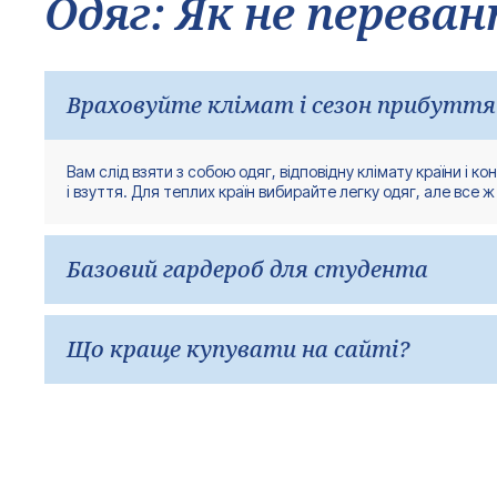
Одяг: Як не перева
Враховуйте клімат і сезон прибуття
Вам слід взяти з собою одяг, відповідну клімату країни і к
і взуття. Для теплих країн вибирайте легку одяг, але все ж
Базовий гардероб для студента
Краще дотримуватися капсульного підходу — брати речі, я
Що краще купувати на сайті?
Категорії:
Повсякденний одяг на 7-10 днів
Університетська одяг (нейтральний стиль, підходить для
Вигідніше купувати громіздкі речі після заселення. Пості
Спортивний одяг і кросівки
порівнянні з цінами в країні призначення або дешевше. Як
Домашня одяг
Універсальна верхній одяг для сезону прибуття
Взуття: повсякденний, спортивний і один нейтральний в