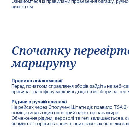
Ознайомтеся із правилами провезення багажу, ручної п
вильотом.
Спочатку перевірт
маршруту
Правила авіакомпанії
Перед початком справляння зборів зайдіть на веб-сайт
правила трансферу можливі додаткові збори за перев
Рідини в ручній поклажі
На рейсах через Сполучені Штати діє правило TSA 3-1-1
поміщатися в один прозорий пакет на пасажира.
Обмеження рідини, аерозолі та гелі залишаються в си
безмитної торгівлі в запечатаних пакетах безпеки за