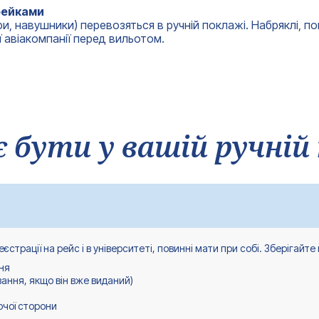
арейками
ри, навушники) перевозяться в ручній поклажі. Набряклі, п
 авіакомпанії перед вильотом.
 бути у вашій ручній
єстрації на рейс і в університеті, повинні мати при собі. Зберігайте 
ння
вання, якщо він вже виданий)
чої сторони