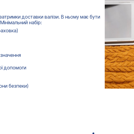
+380
Ваш e-mail*
затримки доставки валізи. В ньому має бути
Отримати консультацію
Мінімальний набір:
раховка)
изначення
шої допомоги
зони безпеки)