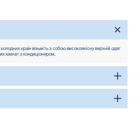
 холодних країн візьміть з собою високоякісну верхній одяг
них кімнат з кондиціонером.
зентацій
кухонного приладдя займають багато місця і часто
о дорого купити за кордоном.