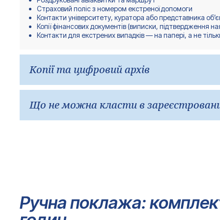
Страховий поліс з номером екстреної допомоги
Контакти університету, куратора або представника об’
Копії фінансових документів (виписки, підтвердження на
Контакти для екстрених випадків — на папері, а не тіль
Копії та цифровий архів
Перед вильотом зробіть паперові копії всіх ключових докуме
Що не можна класти в зареєстрован
копії можуть знадобитися вам у банку, страхової компанії,
Паспорт, візові документи, гроші, банківські картки, оригі
валіза не може бути затриманий або втрачено, і тоді відс
Ручна поклажа: комплек
годин