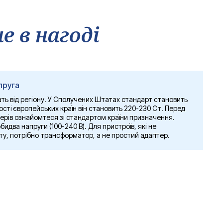
е в нагоді
пруга
ать від регіону. У Сполучених Штатах стандарт становить
ьшості європейських країн він становить 220-230 Ст. Перед
ерів ознайомтеся зі стандартом країни призначення.
идва напруги (100-240 В). Для пристроїв, які не
у, потрібно трансформатор, а не простий адаптер.