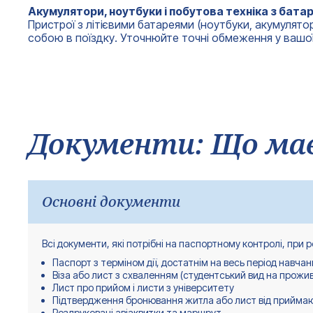
Акумулятори, ноутбуки і побутова техніка з бат
Пристрої з літієвими батареями (ноутбуки, акумулято
собою в поїздку. Уточнюйте точні обмеження у вашої
Документи: Що має
Основні документи
Всі документи, які потрібні на паспортному контролі, при ре
Паспорт з терміном дії, достатнім на весь період навча
Віза або лист з схваленням (студентський вид на прожи
Лист про прийом і листи з університету
Підтвердження бронювання житла або лист від приймаю
Роздруковані авіаквитки та маршрут