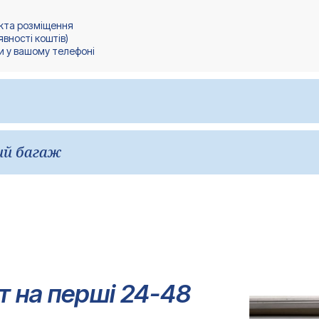
єкта розміщення
явності коштів)
ки у вашому телефоні
нтів і зберігайте їх окремо від оригіналів. Зберігайте цифрові копі
ий багаж
 міграційний управлінні або в разі будь-яких надзвичайних ситуацій 
нали дозвільних документів, рецепти на ліки, ноутбук та цінні речі. 
утність документів або спорядження створить серйозні проблеми в п
т на перші 24-48
Ваше Ім'я*