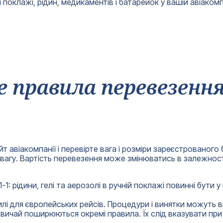
оклажі, рідин, медикаментів і батарейок у вашій авіакомпа
е правила перевезенн
 авіакомпанії і перевірте вага і розміри зареєстрованого б
агу. Вартість перевезення може змінюватись в залежності
: рідини, гелі та аерозолі в ручній поклажі повинні бути у 
лі для європейських рейсів. Процедури і винятки можуть в
звичай поширюються окремі правила. Їх слід вказувати при 