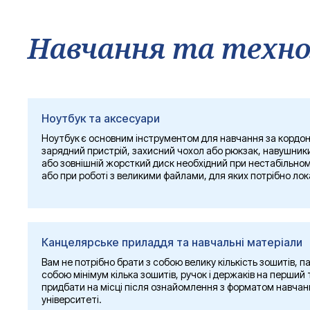
Навчання та технол
Ноутбук та аксесуари
Ноутбук є основним інструментом для навчання за кордон
зарядний пристрій, захисний чохол або рюкзак, навушник
або зовнішній жорсткий диск необхідний при нестабільно
або при роботі з великими файлами, для яких потрібно ло
Канцелярське приладдя та навчальні матеріали
Вам не потрібно брати з собою велику кількість зошитів, пап
собою мінімум кілька зошитів, ручок і держаків на перший
придбати на місці після ознайомлення з форматом навчан
університеті.