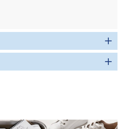
ї в безпечному хмарному сховищі з доступом по паролю. Ці
з оригіналами.
Все це перевозити тільки в ручній поклажі. Зареєстрований
ерші дні.