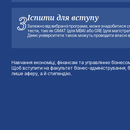
3
Іспити для вступу
Залежно від вибраної програми, може знадобитися с
тести, такі як GMAT (для MBA) або GRE (для магістрат
Деякі університети також можуть проводити власні вс
Навчання економіці, фінансам та управлінню бізнесо
Щоб вступити на факультет бізнес-адміністрування, б
лише аферу, а й стипендію.