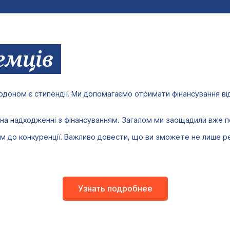
+380
Ваш e-mail*
Отримати консультацію
емців
доном є стипендії. Ми допомагаємо отримати фінансування від
ує на надходженні з фінансуванням. Загалом ми заощадили вже
до конкуренції. Важливо довести, що ви зможете не лише реал
Узнать подробнее