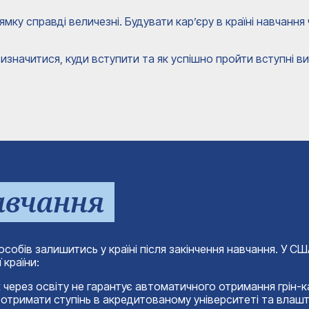
ку справді величезні. Будувати кар’єру в країні навчання
значитися, куди вступити та як успішно пройти вступні ви
авчання
особів залишитись у країні після закінчення навчання. У 
 країни:
х через освіту не гарантує автоматичного отримання грін-к
но отримати ступінь в акредитованому університеті та влашт