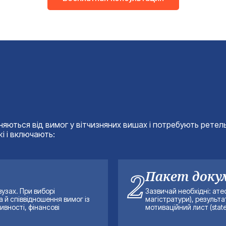
няються від вимог у вітчизняних вишах і потребують ретель
жі і включають:
2
Пакет доку
вузах. При виборі
Зазвичай необхідні: ат
 й співвідношення вимог із
магістратури), результа
вності, фінансові
мотиваційний лист (state