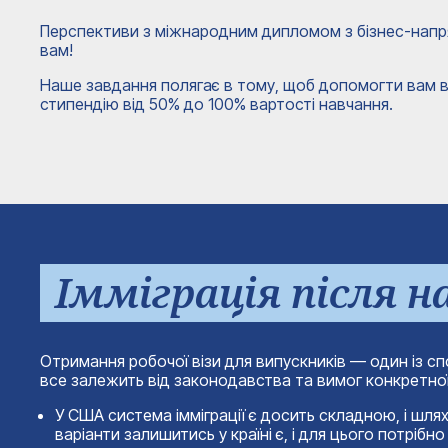
Перспективи з міжнародним дипломом з бізнес-напрям
вам!
Наше завдання полягає в тому, щоб допомогти вам ви
стипендію від 50% до 100% вартості навчання.
Імміграція після н
Отримання робочої візи для випускників — один із сп
все залежить від законодавства та вимог конкретної
У США система імміграції є досить складною, і шля
варіанти залишитись у країні є, і для цього потріб