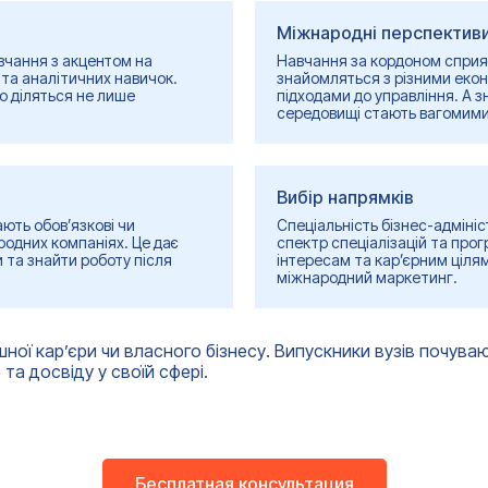
Міжнародні перспектив
вчання з акцентом на
Навчання за кордоном сприяє
 та аналітичних навичок.
знайомляться з різними еко
о діляться не лише
підходами до управління. А 
середовищі стають вагомими 
Вибір напрямків
ають обов’язкові чи
Спеціальність бізнес-адміні
родних компаніях. Це дає
спектр спеціалізацій та прог
и та знайти роботу після
інтересам та кар’єрним цілям
міжнародний маркетинг.
ої кар’єри чи власного бізнесу. Випускники вузів почуваю
а досвіду у своїй сфері.
Бесплатная консультация