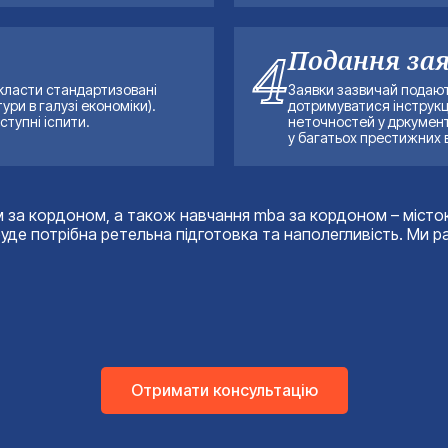
4
Подання за
класти стандартизовані
Заявки зазвичай подают
ури в галузі економіки).
дотримуватися інструкц
тупні іспити.
неточностей у дркумента
у багатьох престижних 
м за кордоном, а також навчання mba за кордоном – місток
уде потрібна ретельна підготовка та наполегливість. Ми р
Отримати консультацію
Ваше Ім'я*