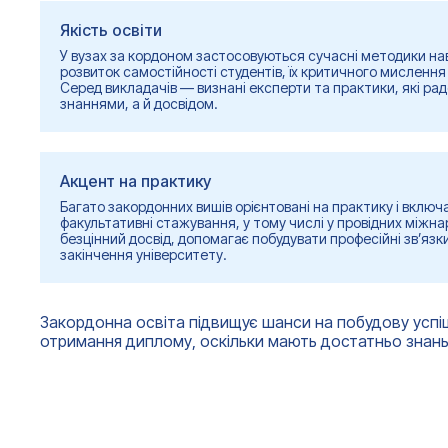
Якість освіти
У вузах за кордоном застосовуються сучасні методики на
розвиток самостійності студентів, їх критичного мислення
Серед викладачів — визнані експерти та практики, які рад
знаннями, а й досвідом.
Акцент на практику
Багато закордонних вишів орієнтовані на практику і включ
факультативні стажування, у тому числі у провідних міжна
безцінний досвід, допомагає побудувати професійні зв’язк
закінчення університету.
Закордонна освіта підвищує шанси на побудову успішн
отримання диплому, оскільки мають достатньо знань т