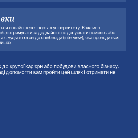
явки
ься онлайн через портал університету. Важливо
ій, дотримуватися дедлайнів і не допускати помилок або
х. Будьте готові до співбесіди (interview), яка проводиться
вишах.
 до крутої кар’єри або побудови власного бізнесу.
аді допомогти вам пройти цей шлях і отримати не