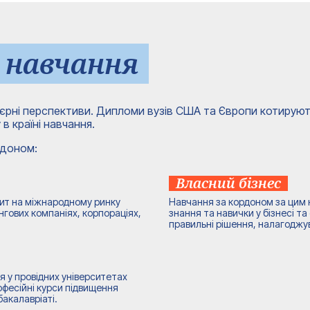
 навчання
єрні перспективи. Дипломи вузів США та Європи котируютьс
в країні навчання.
рдоном:
Власний бізнес
пит на міжнародному ринку
Навчання за кордоном за цим 
нгових компаніях, корпораціях,
знання та навички у бізнесі т
правильні рішення, налагоджу
 у провідних університетах
офесійні курси підвищення
бакалавріаті.