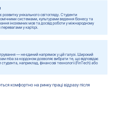
и
 розвитку унікального світогляду. Студенти
номічними системами, культурами ведення бізнесу та
знання іноземних мов та досвід роботи у міжнародному
перевагами у кар’єрі.
стрування — не єдиний напрямок у цій галузі. Широкий
рам mba за кордоном дозволяє вибрати те, що відповідає
 студента, наприклад, фінансові технології (FinTech) або
ться комфортно на ринку праці відразу після